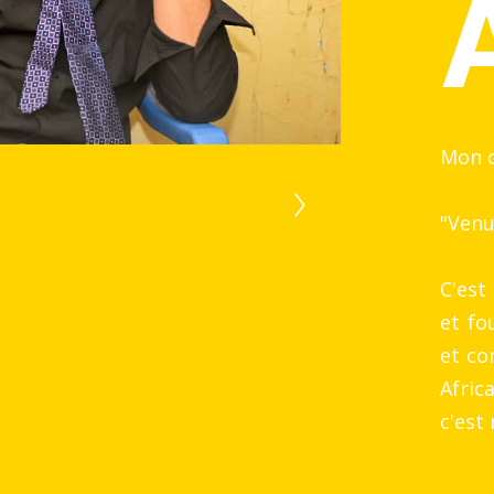
Mon c
"Venu
C'est
et fo
et co
Africa
c'est