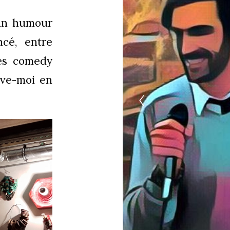
 un humour
cé, entre
des comedy
uve-moi en